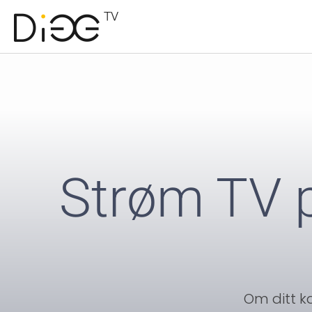
Strøm TV p
Om ditt k