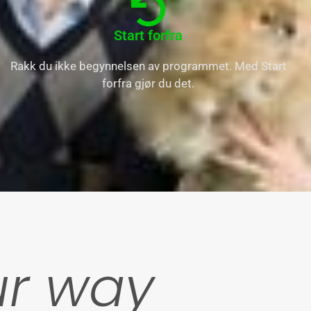
Start forfra
Rakk du ikke begynnelsen av programmet. Med Start
forfra gjør du det.
ur way