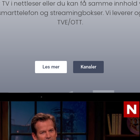
TV i nettleser eller du kan få samme innhold v
smarttelefon og streamingbokser. Vi leverer 
TVE/OTT.
Les mer
Kanaler