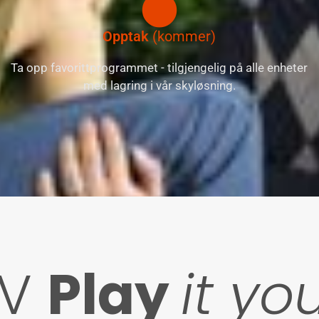
Opptak
(kommer)
Ta opp favorittprogrammet - tilgjengelig på alle enheter
med lagring i vår skyløsning.
TV
Play
it yo