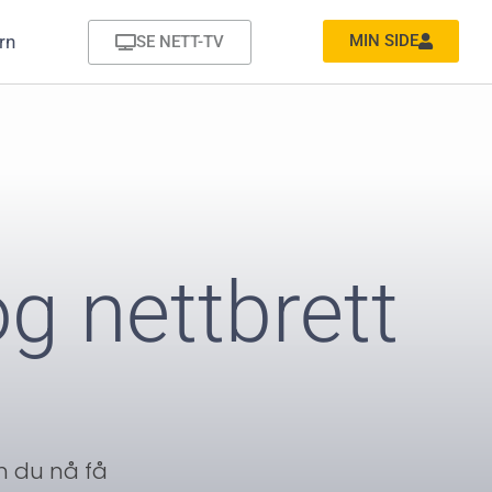
MIN SIDE
rn
SE NETT-TV
g nettbrett
n du nå få